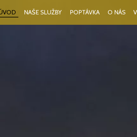
ÚVOD
NAŠE SLUŽBY
POPTÁVKA
O NÁS
V